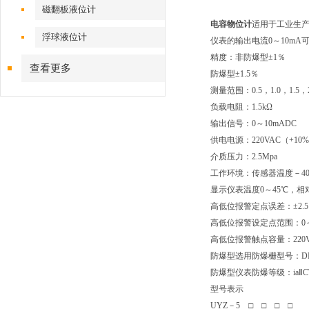
磁翻板液位计
电容物位计
适用于工业生
浮球液位计
仪表的输出电流0～10m
精度：非防爆型±1％
查看更多
防爆型±1.5％
测量范围：0.5，1.0，1.5，
负载电阻：1.5kΩ
输出信号：0～10mADC
供电电源：220VAC（+10%/
介质压力：2.5Mpa
工作环境：传感器温度－40
显示仪表温度0～45℃，相对
高低位报警定点误差：±2.
高低位报警设定点范围：0～
高低位报警触点容量：220V
防爆型选用防爆栅型号：DF
防爆型仪表防爆等级：iaⅡC
型号表示
UYZ－5 □ □ □ □