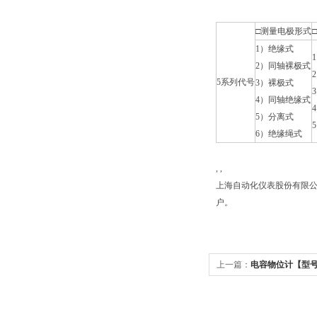
□测量电极形式
1）绝缘式
2）同轴裸极式
5系列代号
3）裸极式
4）同轴绝缘式
5）分离式
6）绝缘绳式
, ,
上海自动化仪表股份有限公
户。
上一篇：
电容物位计【型号：