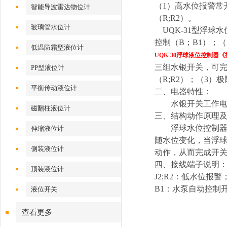
（1）高水位报警常开
智能导波雷达物位计
（R;R2）。
玻璃管水位计
UQK-31型浮球
控制（B；B1）；（
低温防霜型液位计
UQK-30浮球液位控制器《
三组水银开关，可完成
PP型液位计
（R;R2）；（3）
平衡传动液位计
二、电器特性：
水银开关工作电压
磁翻柱液位计
三、结构动作原理
浮球水位控制器由
伸缩液位计
随水位变化，当浮
侧装液位计
动作，从而完成开
四、接线端子说明：J
顶装液位计
J2;R2：低水位报警
B1：水泵自动控制
液位开关
查看更多