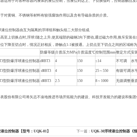
制器适用于对各种容器内液体的液位控制，当液位到达上、下切换值时，控制器触点发
用于对黄铜、不锈钢等材料有较强腐蚀作用以及含有导磁杂质的介质。
球液位控制器由互为隔离的浮球组和触头组二大部分组成.
高至上切换点时,浮球1随之上升,使其端部的磁钢2向下摆动,通过磁力作用,推斥安装在
位下降至切点时，情况正好相反，静触点1-1被接通。上切点至下切点之间的区域称
防爆等级
介质压力MPa
介质温度℃
控制范围mm
整定方式
安
dⅡBT3型防爆浮球液位控制器
dⅡBT3
4
150
≤14
不可调
水
dⅡBT3型防爆浮球液位控制器
dⅡBT3
4
150
25～550
有级可调
水
dⅡBT3型防爆浮球液位控制器
dⅡBT3
2.5
150
8～1000
无级调整
垂
表股份有限公司将矢志不渝地推进市场开拓能力的建设、科技开发能力的建设和集团化
液位控制器【型号：UQK-01】
下一篇：
UQK-30浮球液位控制器《报