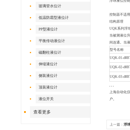
浮球液位控
玻璃管水位计
控制器不适
低温防霜型液位计
结构原理
UQK系列浮
PP型液位计
当被测液位升
平衡传动液位计
间连通。当液
型号名称
磁翻柱液位计
UQK-01-
伸缩液位计
UQK-02-
侧装液位计
UQK-03-
, , ,
顶装液位计
上海自动化仪
液位开关
户。
查看更多
上一篇：
浮球