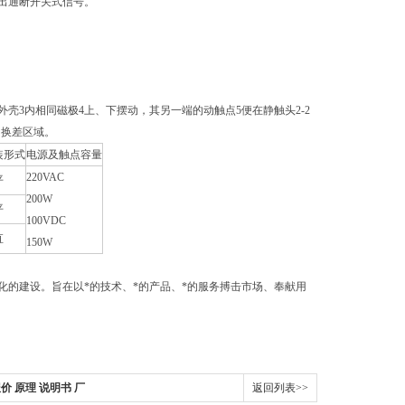
出通断开关式信号。
外壳3内相同磁极4上、下摆动，其另一端的动触点5便在静触头2-2
为换差区域。
装形式
电源及触点容量
220VAC
平
200W
平
100VDC
直
150W
的建设。旨在以*的技术、*的产品、*的服务搏击市场、奉献用
价 原理 说明书 厂
返回列表>>