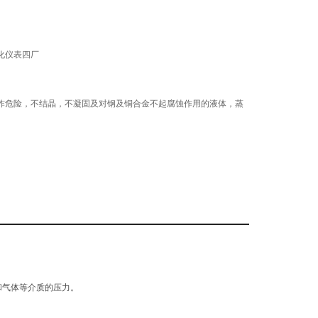
动化仪表四厂
炸危险，不结晶，不凝固及对钢及铜合金不起腐蚀作用的液体，蒸
，相对湿度不大于85%
℃（使用温度偏离20±5℃）
和气体等介质的压力。