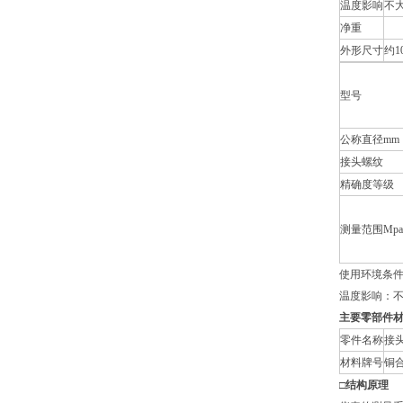
温度影响
不大
净重
外形尺寸
约1
型号
公称直径mm
接头螺纹
精确度等级
测量范围Mpa
使用环境条件：
温度影响：不大
主要零部件
零件名称
接
材料牌号
铜合
□
结构原理