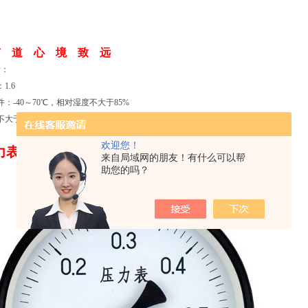
有 道 心 境 致 远
标：
1.6
：-40～70℃，相对湿度不大于85%
于0.4%/10℃（使用温度偏离20±5℃）
欢迎您！
 Y-200
结构原理
来自局域网的朋友！有什么可以帮
助您的吗？