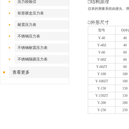
□结构原理
压力校验仪
仪表的测量系统由接头、
矩形膜盒压力表
□
外形尺寸
耐震压力表
型号
D(Φ)
不锈钢压力表
Y-40
40
Y-40Z
40
不锈钢耐震压力表
Y-60
60
不锈钢隔膜压力表
Y-60Z
60
Y-60ZT
60
查看更多
Y-100
100
Y-100ZT
100
Y-150
150
Y-150ZT
150
Y-200
200
Y-250
250