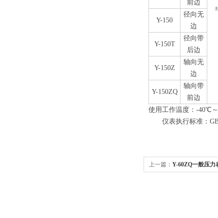
前边
±
径向无
Y-150
边
径向带
Y-150T
后边
轴向无
Y-150Z
边
轴向带
Y-150ZQ
前边
使用工作温度：-40℃～
仪表执行标准：GB/T1
上一篇：
Y-60ZQ一般压力