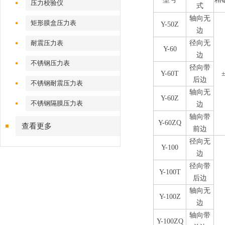
压力校验仪
式
轴向无
矩形膜盒压力表
Y-50Z
边
耐震压力表
径向无
Y-60
边
不锈钢压力表
径向带
Y-60T
±
后边
不锈钢耐震压力表
轴向无
Y-60Z
不锈钢隔膜压力表
边
轴向带
Y-60ZQ
查看更多
前边
径向无
Y-100
边
径向带
Y-100T
后边
轴向无
Y-100Z
边
轴向带
Y-100ZQ