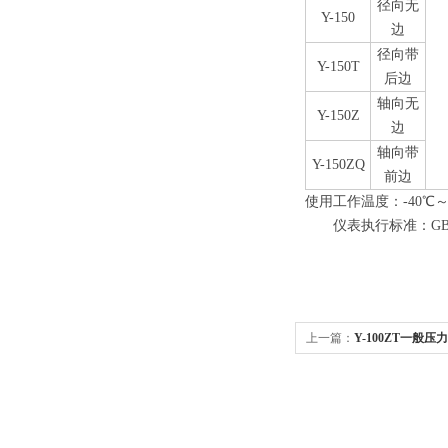
径向无
Y-150
边
径向带
Y-150T
后边
轴向无
Y-150Z
边
轴向带
Y-150ZQ
前边
使用工作温度：-40℃～
仪表执行标准：GB/T1
上一篇：
Y-100ZT一般