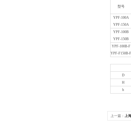
型号
YPF-100A
YPF-150A
YPF-100B
YPF-150B
YPF-100B-F
YPF-F150B-
D
H
h
上一篇：
上海