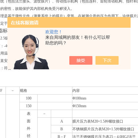
系统（包括法兰接头、波纹膜片）、传动指示机构（包括连杆、齿轮传动机构、指针和
好的密性，故能保护其内部机构免受污秽浸入。
原理是基于弹性元件（测量系统上的膜片）变形。在被测介质的压力作用下，迫使膜片
固定于齿轮上的指针逐将被测值在度盘上指示出来。
指标
欢迎您！
来自局域网的朋友！有什么可以帮
：
2.5
级
助您的吗？
；
度：
-40
～＋
70
℃
相对温度不大于
90%
。
使用温度偏离
20±5
℃
时，其温度附加误差不大于
0.04%/
℃
。
垂直安装。
级：符合
IP64
。
F
－
规格
内容
100
Ф100mm
150
Ф150mm
表
－
面
A
膜片压力表
M20×1.5
外螺纹接口
外
B
不锈钢膜片压力表
M20×1.5
外螺纹接口
径
B
－
F
法兰不锈钢膜片压力表
25
－
4.0HGJ
法兰