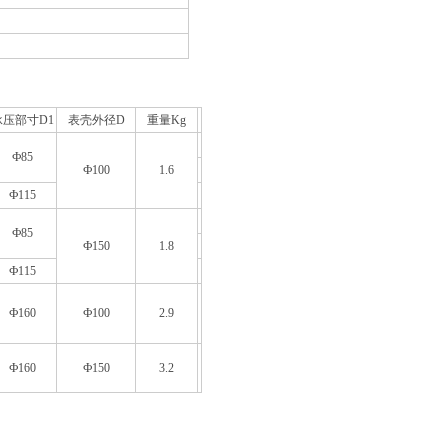
承压部寸
D1
表壳外径
D
重量
Kg
Ф85
Ф100
1.6
Ф115
Ф85
Ф150
1.8
Ф115
Ф160
Ф100
2.9
Ф160
Ф150
3.2