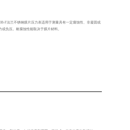
150B-F法兰不锈钢膜片压力表适用于测量具有一定腐蚀性、非凝固或
力或负压。耐腐蚀性能取决于膜片材料。