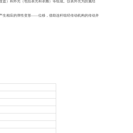
度盘）和外壳（包括表壳和罩圈）等组成。仪表外壳为防溅结
产生相应的弹性变形——位移，借助连杆组经传动机构的传动并