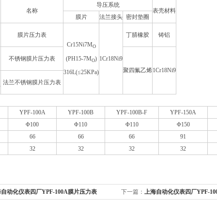
导压系统
名称
表壳材料
膜片
法兰接头
密封垫圈
膜片压力表
丁腈橡胶
铸铝
Cr15Ni7M
O
(PH15-7M
)
不锈钢膜片压力表
1Cr18Ni9
O
聚四氟乙烯
1Cr18Ni9
316L(
≤25KPa)
法兰不锈钢膜片压力表
F
YPF-100A
YPF-100B
YPF-100B-F
YPF-150A
Φ
100
Φ110
Φ110
Φ150
66
66
66
91
32
32
32
32
自动化仪表四厂YPF-100A膜片压力表
下一篇：
上海自动化仪表四厂YPF-1
表