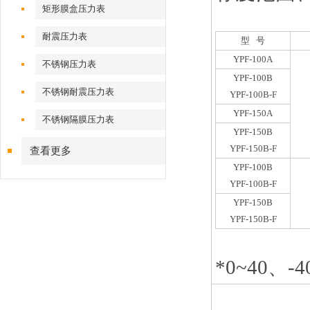
矩形膜盒压力表
耐震压力表
型 号
YPF-100A
不锈钢压力表
YPF-100B
不锈钢耐震压力表
YPF-100B-F
YPF-150A
不锈钢隔膜压力表
YPF-150B
YPF-150B-F
查看更多
YPF-100B
YPF-100B-F
YPF-150B
YPF-150B-F
*0~40、