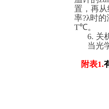
置，再从
率?λ时
T℃。
6. 关
当光学高
附表1.