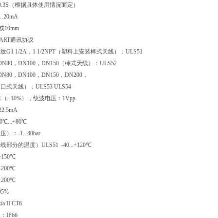
0.3S（根据具体使用情况而定）
20mA
或10mm
ART通讯协议
G1 1/2A，1 1/2NPT（塑料上安装棒式天线）：ULS51
DN80，DN100，DN150（棒式天线）：ULS52
N80，DN100，DN150，DN200，
口式天线）：ULS53 ULS54
C（±10%），纹波电压：1Vpp
2.5mA
...+80℃
：-1...40bar
分的温度）ULS51 -40...+120℃
.+150℃
.+200℃
.+200℃
5%
 II CT6
IP66