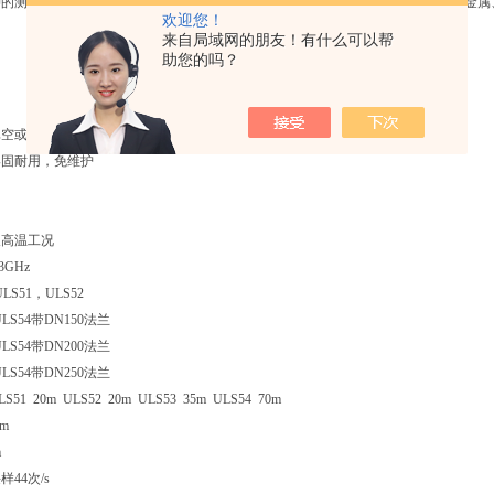
冲的测量方式，并可在工业频率波段范围内正常工作。波束能量较低，可安装于各金属
欢迎您！
来自局域网的朋友！有什么可以帮
助您的吗？
真空或温度影响
牢固耐用，免维护
及高温工况
3GHz
LS51，ULS52
ULS54带DN150法兰
ULS54带DN200法兰
ULS54带DN250法兰
1 20m ULS52 20m ULS53 35m ULS54 70m
m
m
44次/s