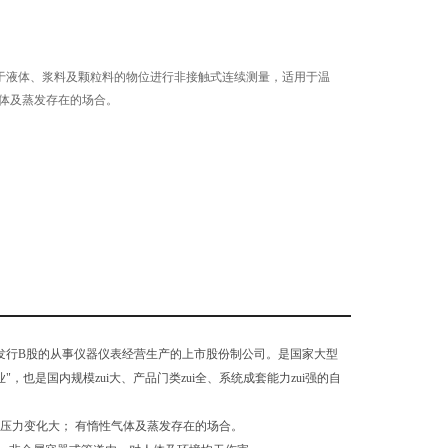
用于液体、浆料及颗粒料的物位进行非接触式连续测量，适用于温
气体及蒸发存在的场合。
外发行B股的从事仪器仪表经营生产的上市股份制公司。是国家大型
"，也是国内规模zui大、产品门类zui全、系统成套能力zui强的自
压力变化大； 有惰性气体及蒸发存在的场合。