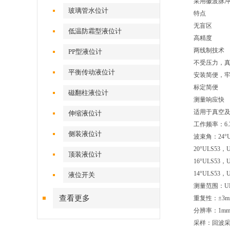
采用徽波脉
玻璃管水位计
特点
无盲区
低温防霜型液位计
高精度
两线制技术
PP型液位计
不受压力，
平衡传动液位计
安装简便，
标定简便
磁翻柱液位计
测量响应快
适用于真空
伸缩液位计
工作频率：6.
侧装液位计
波束角：24°U
20°ULS53，
顶装液位计
16°ULS53，
14°ULS53，
液位开关
测量范围：ULS5
查看更多
重复性：±3m
分辨率：1m
采样：回波采样