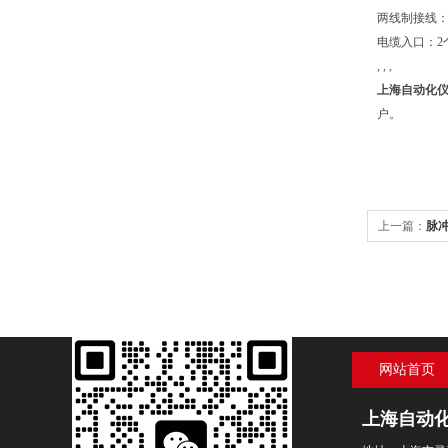
两线制接线
电缆入口：2个M
, , ,
上海自动化
户。
上一篇：
脉冲
网站首页
上海自动