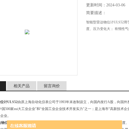
更新时间：2024-03-06
简要描述：
智能型雷达物位计ULS52
度、压力变化大； 有惰性
相关产品
留言询价
位计ULS52
由原上海自动化仪表公司于1993年末改制设立，向国内发行A股，向国
中国500家zui大工业企业"和“全国工业企业技术开发实力"之一；是上海市“高新技术企业
造企业。
物位计ULS52
用于液体、浆料及颗粒料的物位进行非接触式连续测量，适用于温度、