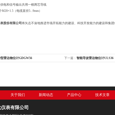
：供电和信号输出共用一根两芯导线
20×1.5（电缆直径5...9mm）
仪表股份有限公司
将矢志不渝地推进市场开拓能力的建设、科技开发能力的建设和集团化
型雷达物位计GDGW56
下一篇：
智能导波雷达物位计ULS36
关于我们
新闻动态
产品中心
技术文章
化仪表有限公司