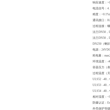
响应速度：>
电流信号：4…
精度：<0.1%
通讯接口：H
过程连接：螺纹
法兰DN50，
法兰DN50，D
DN250（喇叭
电源：24VD
耗电量：max2
环境温度：-40℃
容器压力（表压）
过程温度（天线部
ULS52 -40..
ULS53 -40..
ULS54 -40..
相对湿度：<9
防爆认证：Exia
外壳保护等级：