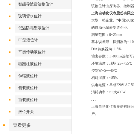
智能导波雷达物位计
该物位计由探测器、控制器
上海自动化仪表股份有限
玻璃管水位计
大型一档企业、“中国500
的自动化仪表制造企业。
低温防霜型液位计
测量范围：0~25mm
PP型液位计
基本误差限：探测器为±1.0
D/A转换器为±1.5%
平衡传动液位计
输出参数：1~90min连续可
环境温度：现场-25~+55℃
磁翻柱液位计
控制室+5~+40℃
伸缩液位计
相对湿度：≤85%
供电电源：单相220V AC 50
侧装液位计
消耗功率：zui大400W
, , ,
顶装液位计
上海自动化仪表股份有限公
液位开关
户。
查看更多