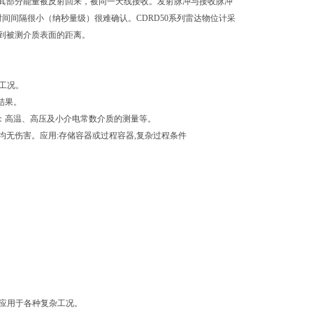
其部分能量被反射回来，被同一天线接收。发射脉冲与接收脉冲
间间隔很小（纳秒量级）很难确认。CDRD50系列雷达物位计采
到被测介质表面的距离。
杂工况。
结果。
如：高温、高压及小介电常数介质的测量等。
无伤害。应用:存储容器或过程容器,复杂过程条件
可以应用于各种复杂工况。