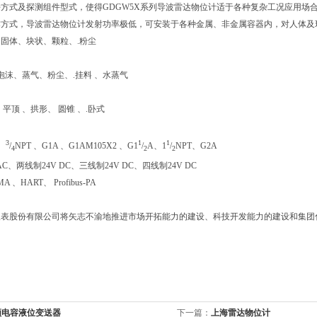
方式及探测组件型式，使得GDGW5X系列导波雷达物位计适于各种复杂工况应用场
作方式，导波雷达物位计发射功率极低，可安装于各种金属、非金属容器内，对人体及
固体、块状、颗粒、.粉尘
泡沫、蒸气、粉尘、.挂料 、水蒸气
平顶 、拱形、 圆锥 、.卧式
3
1
1
、
/
NPT 、G1A 、G1AM105X2 、G1
/
A、1
/
NPT、G2A
4
2
2
AC、两线制24V DC、三线制24V DC、四线制24V DC
 、HART、 Profibus-PA
表股份有限公司将矢志不渝地推进市场开拓能力的建设、科技开发能力的建设和集团化
频电容液位变送器
下一篇：
上海雷达物位计