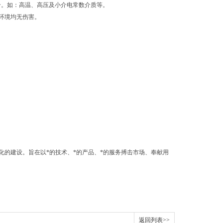
合。如：高温、高压及小介电常数介质等。
环境均无伤害。
的建设。旨在以*的技术、*的产品、*的服务搏击市场、奉献用
返回列表>>