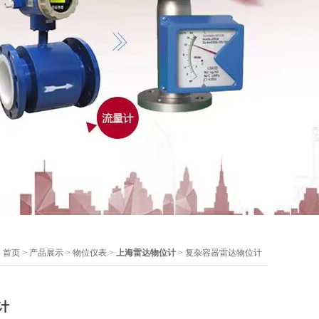
：
首页
>
产品展示
>
物位仪表
>
上海雷达物位计
> 复杂容器雷达物位计
计