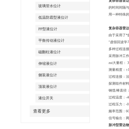
复杂容器雷
玻璃管水位计
的时间间隔与
用一种特殊
低温防霜型液位计
复杂容器雷
PP型液位计
由于采用了*
平衡传动液位计
“虚假回波学
多种过程连接
磁翻柱液位计
采用脉冲工作
zui大量程： 3
伸缩液位计
测量精度：±1
侧装液位计
过程连接：法兰
探测组件材料：
顶装液位计
钢缆/棒直径：
过程温度：-4
液位开关
过程压力：-0.1
查看更多
频率范围：6G
信号输出：两线
脉冲型雷达