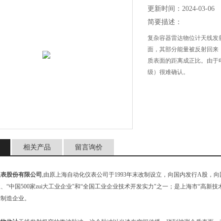
更新时间：2024-03-06
简要描述：
复杂容器雷达物位计天线发
面，其部分能量被反射回来
质表面的距离成正比。由于
级）很难确认。
相关产品
留言询价
仪表股份有限公司
,由原上海自动化仪表公司于1993年末改制设立，向国内发行A股
、“中国500家zui大工业企业"和“全国工业企业技术开发实力"之一；是上海市“高新技术
表制造企业。