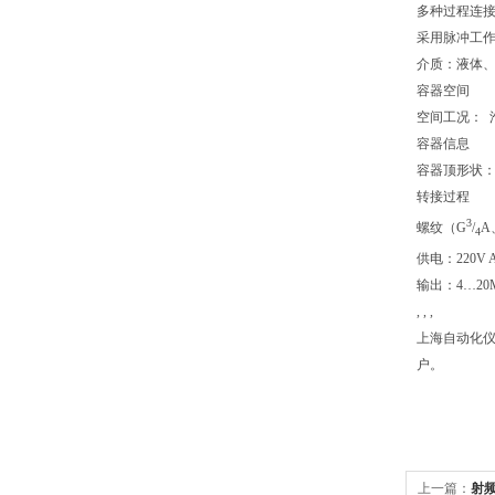
多种过程连接
采用脉冲工
介质：液体、
容器空间
空间工况： 
容器信息
容器顶形状： 
转接过程
3
螺纹（G
/
A
4
供电：220V 
输出：4…20MA
, , ,
上海自动化仪
户。
上一篇：
射