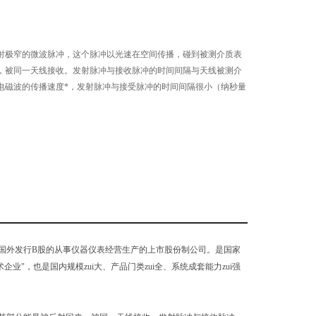
射极窄的微波脉冲，这个脉冲以光速在空间传播，碰到被测介质表
，被同一天线接收。发射脉冲与接收脉冲的时间间隔与天线被测介
电磁波的传播速度*，发射脉冲与接受脉冲的时间间隔很小（纳秒量
，向国外发行B股的从事仪器仪表经营生产的上市股份制公司。是国家
企业"，也是国内规模zui大、产品门类zui全、系统成套能力zui强