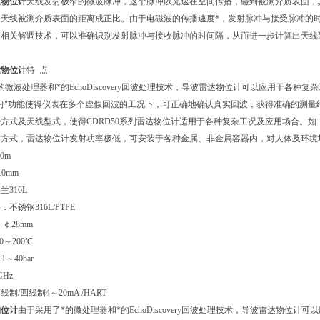
达物位计
天线发射极窄的微波脉冲，这个脉冲以光速在空间传播，碰到被测介质表面，
天线被测介质表面的距离成正比。由于电磁波的传播速度*，发射脉冲与接受脉冲的时
的相关解调技术，可以准确识别发射脉冲与接收脉冲的时间隔，从而进一步计算出天线
达物位计
特 点
的微波处理器和*的EchoDiscovery回波处理技术，导波雷达物位计可以应用于各种复
习"功能使得仪表在多个虚假回波的工况下，可正确地确认真实回波，获得准确的测量
方式及天线型式，使得CDRD50系列雷达物位计适用于各种复杂工况及应用场合。
方式，雷达物位计发射功率极低，可安装于各种金属、非金属容器内，对人体及环境均
0m
0mm
316L
不锈钢316L/PTFE
￠28mm
0～200℃
～40bar
Hz
制/四线制4～20mA /HART
物位计
由于采用了*的微处理器和*的EchoDiscovery回波处理技术，导波雷达物位计