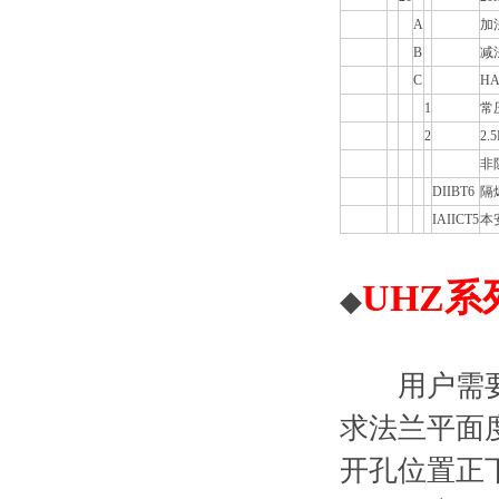
A
加
B
减
C
HA
1
常
2
2.
非
DIIBT6
隔
IAIICT5
本
UHZ
◆
用户需要罐
求法兰平面度
开孔位置正