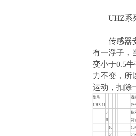
UHZ系列
传感器安装
有一浮子，
变小于0.
力不变，所
运动，扣除
型号
说
UHZ-11
浮
3
指
H
符
10
10
20
20