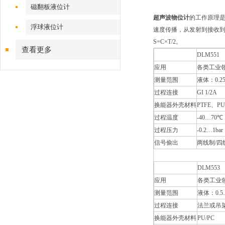
磁翻板液位计
超声波物位计
的工作原理
浮球液位计
速度传播，从发射到接收到
S=C×T/2。
查看更多
DLM551
应用
各类工业
测量范围
液体：0.25
过程连接
GI 1/2A
换能器外壳材料
PTFE、PU
过程温度
-40…70℃
过程压力
-0.2…1bar
信号偷出
两线制/四线
DLM553
应用
各类工业
测量范围
液体：0.5
过程连接
法兰或吊
换能器外壳材料
PU/PC