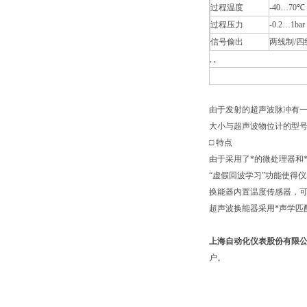
过程温度
-40…70℃
过程压力
-0.2…1bar
信号偷出
两线制/四线
, ,
由于发射的超声波脉冲有
大小与超声波物位计的型
□ 特点
由于采用了*的微处理器和*的
“虚假回波学习”功能使得
换能器内置温度传感器，
超声波换能器采用*声学匹
上海自动化仪表股份有限
户。