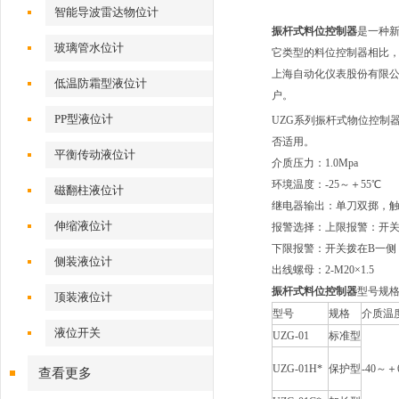
智能导波雷达物位计
振杆式料位控制器
是一种
玻璃管水位计
它类型的料位控制器相比
上海自动化仪表股份有限公
低温防霜型液位计
户。
PP型液位计
UZG系列振杆式物位控制
否适用。
平衡传动液位计
介质压力：1.0Mpa
环境温度：-25～＋55℃
磁翻柱液位计
继电器输出：单刀双掷，触点容
伸缩液位计
报警选择：上限报警：开
下限报警：开关拨在B一侧
侧装液位计
出线螺母：2-M20×1.5
振杆式料位控制器
型号规
顶装液位计
型号
规格
介质温
液位开关
UZG-01
标准型
UZG-01H*
保护型
-40～＋
查看更多