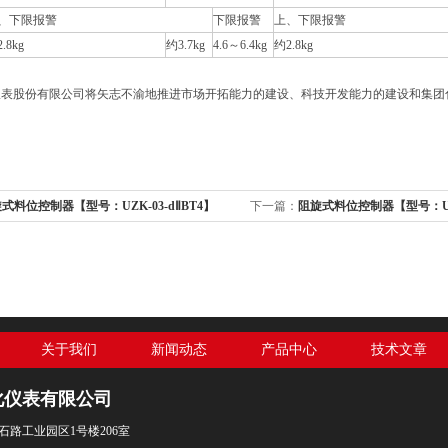
、下限报警
下限报警
上、下限报警
.8kg
约3.7kg
4.6～6.4kg
约2.8kg
表股份有限公司将矢志不渝地推进市场开拓能力的建设、科技开发能力的建设和集团化
式料位控制器【型号：UZK-03-dⅡBT4】
下一篇：
阻旋式料位控制器【型号：UZK-
关于我们
新闻动态
产品中心
技术文章
化仪表有限公司
石路工业园区1号楼206室