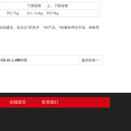
下限报警
上、下限报警
约3.7kg
4.6～6.4kg
约3.9kg
的建设。旨在以*的技术、*的产品、*的服务搏击市场、奉献用
02-2-dⅡBT4】
返回列表>>
在线留言
联系我们