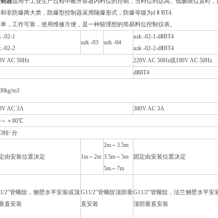
控制器
适用于工业生产过程中敞开容器内料位的控制，当料位到达高、低极限位置时，
和非防爆两大类，防爆型控制器采用隔爆形式，防爆等级为d Ⅱ BT4.
简单，工作可靠，使用维修方便，是一种较理想的简易料位控制仪表。
k -02-1
uzk -02-1-dⅡBT4
uzk -03
uzk -04
k -02-2
uzk -02-2-dⅡBT4
0V AC 50Hz
220V AC 50Hz或100V AC 50Hz
dⅡBT4
00kg/m3
0V AC 3A
380V AC 3A
10～＋80℃
83转/ 分
2m～3.5m
定由安装位置决定
1m～2m
3.5m～5m
固定由安装位置决定
5m～7m
11/2”管螺纹，侧壁水平安装或顶
G11/2”管螺纹顶部垂
G11/2”管螺纹，法兰侧壁水平安
垂直安装
直安装
顶部垂直安装