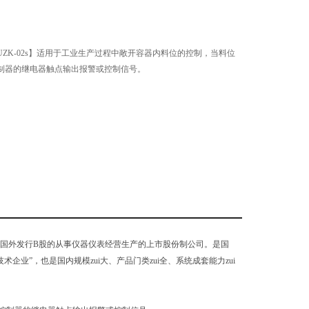
ZK-02s】适用于工业生产过程中敞开容器内料位的控制，当料位
制器的继电器触点输出报警或控制信号。
，向国外发行B股的从事仪器仪表经营生产的上市股份制公司。是国
术企业”，也是国内规模zui大、产品门类zui全、系统成套能力zui