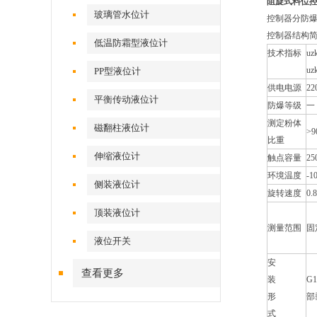
阻旋式料位
玻璃管水位计
控制器分防爆
控制器结构
低温防霜型液位计
技术指标
uz
uz
PP型液位计
供电电源
22
平衡传动液位计
防爆等级
一
测定粉体
磁翻柱液位计
>9
比重
伸缩液位计
触点容量
25
环境温度
-
侧装液位计
旋转速度
0.
顶装液位计
测量范围
固
液位开关
安
查看更多
装
G
形
部
式