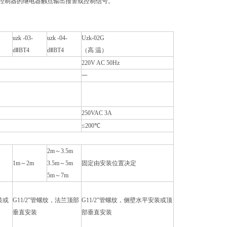
控制器的继电器触点输出报警或控制信号。
uzk -03-
uzk -04-
Uzk-02G
dⅡBT4
dⅡBT4
（高 温）
220V AC 50Hz
一
250VAC 3A
≤200℃
2m～3.5m
1m～2m
3.5m～5m
固定由安装位置决定
5m～7m
装或
G11/2”管螺纹，法兰顶部
G11/2”管螺纹，侧壁水平安装或顶
垂直安装
部垂直安装