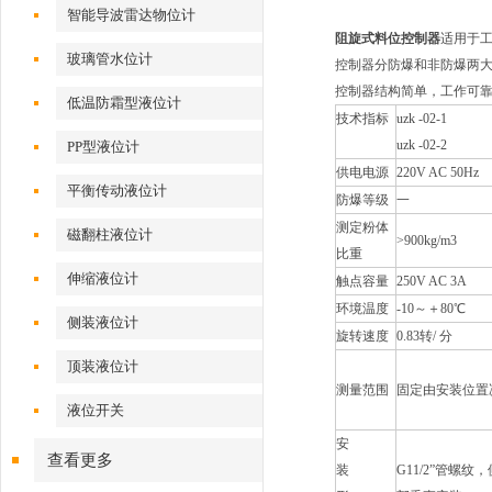
智能导波雷达物位计
阻旋式料位控制器
适用于
玻璃管水位计
控制器分防爆和非防爆两大类
控制器结构简单，工作可
低温防霜型液位计
技术指标
uzk -02-1
uzk -02-2
PP型液位计
供电电源
220V AC 50Hz
平衡传动液位计
防爆等级
一
测定粉体
磁翻柱液位计
>900kg/m3
比重
伸缩液位计
触点容量
250V AC 3A
环境温度
-10～＋80℃
侧装液位计
旋转速度
0.83转/ 分
顶装液位计
测量范围
固定由安装位置
液位开关
安
查看更多
装
G11/2”管螺