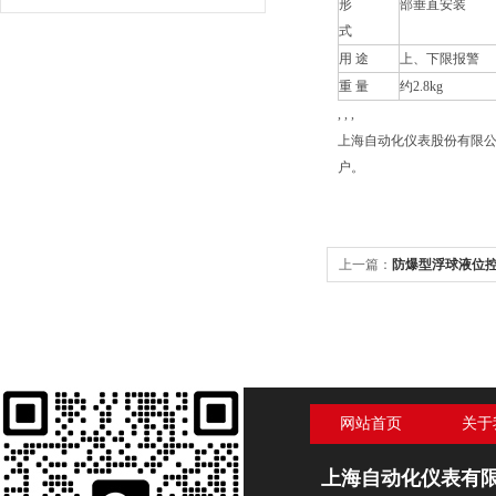
形
部垂直安装
式
用 途
上、下限报警
重 量
约2.8kg
, , ,
上海自动化仪表股份有限公
户。
上一篇：
防爆型浮球液位控制
dⅡBT3】
网站首页
关于
上海自动化仪表有