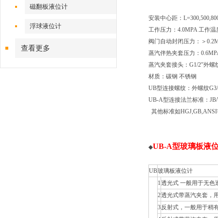
磁翻板液位计
安装中心距：L=300,500,800,1
浮球液位计
工作压力：4.0MPA 工作温
阀门自动封闭压力：＞0.2M
查看更多
蒸汽伴热夹套压力：0.6MP
蒸汽夹套接头：G1/2”外螺
材质：碳钢 不锈钢
UB型连接螺纹：外螺纹G3/4”
UB-A型连接法兰标准：JB/T82
其他标准如HGJ,GB,AN
UB-A型玻璃板液
◆
UB
玻璃板液位计
1
透光式 一般用于无色
2
透光式带蒸汽夹套，
3
反射式，一般用于稍