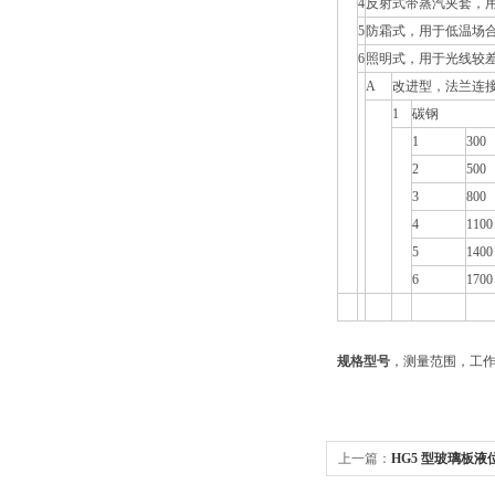
4
反射式带蒸汽夹套，
5
防霜式，用于低温场
6
照明式，用于光线较
A
改进型，法兰连
1
碳钢
1
300
2
500
3
800
4
1100
5
1400
6
1700
规格型号
，测量范围，工
上一篇：
HG5 型玻璃板液