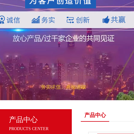
产品中心
产品中心
PRODUCTS CENTER