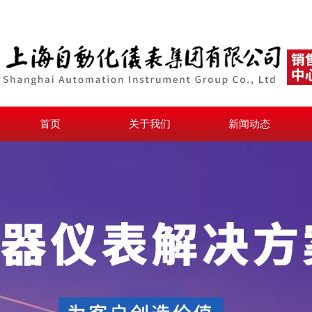
首页
关于我们
新闻动态