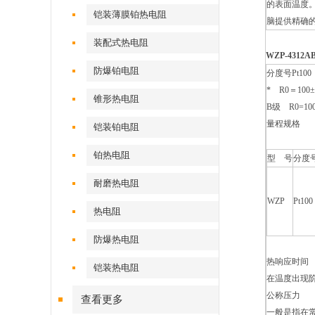
的表面温度
铠装薄膜铂热电阻
脑提供精确
装配式热电阻
WZP-431
防爆铂电阻
分度号Pt100
* R0＝100±
锥形热电阻
B级 R0=100
量程规格
铠装铂电阻
铂热电阻
型 号
分度
耐磨热电阻
WZP
Pt100
热电阻
防爆热电阻
热响应时间
铠装热电阻
在温度出现阶
公称压力
查看更多
一般是指在