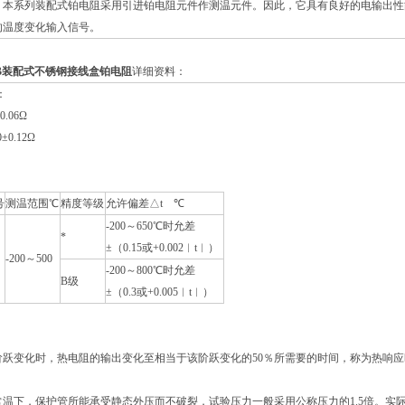
。本系列装配式铂电阻采用引进铂电阻元件作测温元件。因此，它具有良好的电输出性
的温度变化输入信号。
2AB装配式不锈钢接线盒铂电阻
详细资料：
：
0.06Ω
±0.12Ω
号
测温范围℃
精度等级
允许偏差△t ℃
-200～650℃时允差
*
±（0.15或+0.002︱t︱）
-200～500
-200～800℃时允差
B级
±（0.3或+0.005︱t︱）
跃变化时，热电阻的输出变化至相当于该阶跃变化的50％所需要的时间，称为热响应时
常温下，保护管所能承受静态外压而不破裂，试验压力一般采用公称压力的1.5倍。实