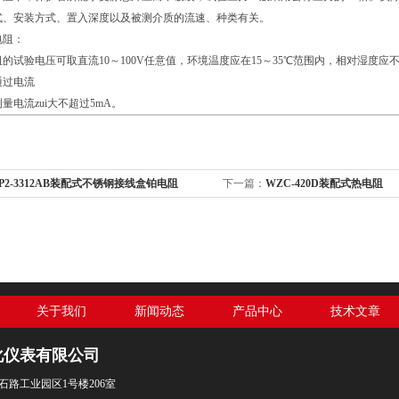
式、安装方式、置入深度以及被测介质的流速、种类有关。
电阻：
的试验电压可取直流10～100V任意值，环境温度应在15～35℃范围内，相对湿度应不
通过电流
量电流zui大不超过5mA。
P2-3312AB装配式不锈钢接线盒铂电阻
下一篇：
WZC-420D装配式热电阻
关于我们
新闻动态
产品中心
技术文章
化仪表有限公司
石路工业园区1号楼206室