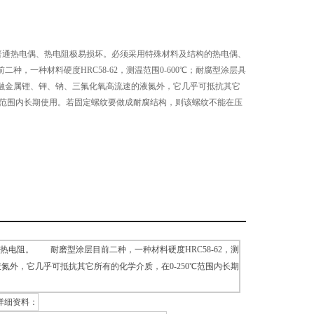
30普通热电偶、热电阻极易损坏。必须采用特殊材料及结构的热电偶、
，一种材料硬度HRC58-62，测温范围0-600℃；耐腐型涂层具
融金属锂、钾、钠、三氟化氧高流速的液氮外，它几乎可抵抗其它
0℃范围内长期使用。若固定螺纹要做成耐腐结构，则该螺纹不能在压
热电阻。 耐磨型涂层目前二种，一种材料硬度HRC58-62，测
氮外，它几乎可抵抗其它所有的化学介质，在0-250℃范围内长期
详细资料：