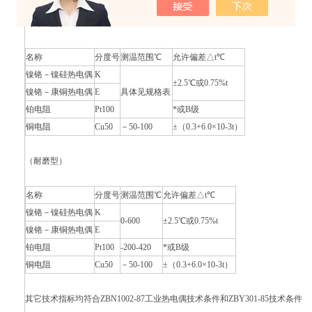
主要技术参数
（耐腐型）
名称
分度号
测温范围℃
允许偏差△t℃
镍铬－镍硅热电偶
K
±2.5℃或0.75%t
镍铬－康铜热电偶
E
具体见规格表
铂电阻
Pt100
*或B级
铜电阻
Cu50
－50-100
±（0.3+6.0×10-3t）
（耐磨型）
名称
分度号
测温范围℃
允许偏差△t℃
镍铬－镍硅热电偶
K
0-600
±2.5℃或0.75%t
镍铬－康铜热电偶
E
铂电阻
Pt100
-200-420
*或B级
铜电阻
Cu50
－50-100
±（0.3+6.0×10-3t）
其它技术指标均符合ZBN1002-87工业热电偶技术条件和ZBY301-85技术条件