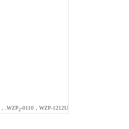
，.WZP
-0110，WZP-1212U
2