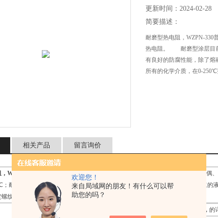
更新时间：2024-02-28
简要描述：
耐磨型热电阻，WZPN-3
热电阻。 耐磨型涂层目前二种
有良好的防腐性能，除了熔
所有的化学介质，在0-25
力环境下工作。
相关产品
留言询价
WZPN-330
， 普通热电偶、热电阻极易损坏。必须采用特殊材料及结构的热电偶、
欢迎您！
00℃；耐腐型涂层具有良好的防腐性能，除了熔融金属锂、钾、钠、三氟化氧高流速的液
来自局域网的朋友！有什么可以帮
助您的吗？
定螺纹要做成耐腐结构，则该螺纹不能在压力环境下工作。
WZPN330
耐磨型热电阻，WZPN-330
，
的