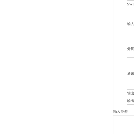
SWP
输
分
通
输
输
输入类型