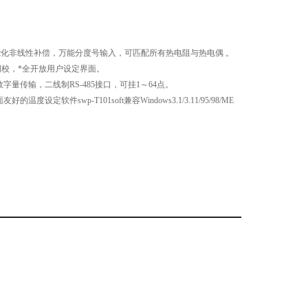
智智能化非线性补偿，万能分度号输入，可匹配所有热电阻与热电偶 。
调校，*全开放用户设定界面。
字量传输，二线制RS-485接口，可挂1～64点。
度设定软件swp-T101soft兼容Windows3.1/3.11/95/98/ME
时）， 可应用于各种