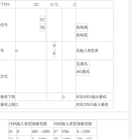
 T101-
□□ □ / □ □
TC
入信号
热电偶
TR
热电阻
0
度号
□
见输入类型表
8
见通讯
485通讯
讯方式
出量程下限
□
对应4MA输出量程
出量程上限
□
对应20MA输入量程
代码
输入类型
测量范围
代码
输入类型
测量范围
01
B
400 ～1800
07
WRe
0～2300