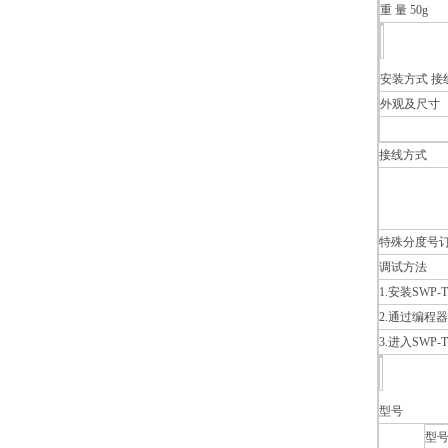
重 量 50g
安装方式 接
外观及尺寸
接线方式
特殊分度号
调试方法
1.安装SWP-T
2.通过编程
3.进入SWP
型号
型