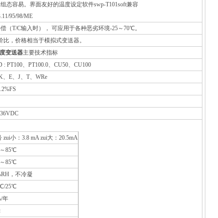
组态容易。界面友好的温度设定软件swp-T101soft兼容
.11/95/98/ME
补偿（T/C输入时）， 可应用于各种恶劣环境-25～70℃。
性价比，价格相当于模拟式变送器。
1温度变送器
主要技术指标
: PT100、PT100.0、CU50、CU100
S、K、E、J、T、WRe
.2%FS
36VDC
ui小：3.8 mA zui大：20.5mA
0～85℃
0～85℃
5%RH，不冷凝
5℃/25℃
%/年
Ω