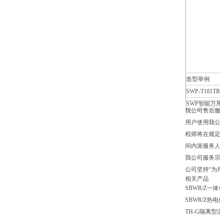
造型举例
SWP-T101TR
SWP智能万用
我公司售后
用户使用我
程师将在规定
间内派服务
我公司服务
公司坚持“为
相关产品
SBWR/Z
SBWR/Z热
TH-G隔离