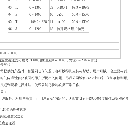
02
S
0 ～1600
08
pt100
200～650
03
K
0～1300
09
pt100.1
-99.9～199.9
04
E
0～1000
10
cu50
-50.0～150.0
05
T
-199.9～320.0
11
cu100
-50.0～150.0
06
J
0～1200
18
特殊规格
用户特定
08/0～300℃
温度变送器分度号PT100,输出量程0～300℃，对应4～20MA输出
服务承诺：
公司提供的产品时，如遇到任何问题，都可以得到支持与帮助。用户可以一名主要与我
时间内通过解决或回答用户所提出的问题。另我公司设有24小时售后，保证在接到用
人员赶到现场进行处理，使设备能尽快地恢复正常工作。
宗旨：
用户服务、对用户负责、让用户满意"的宗旨，认真贯彻执行ISO9001质量体系标准
一体化数显温度变送器
电偶/阻温度变送器
型温度变送器