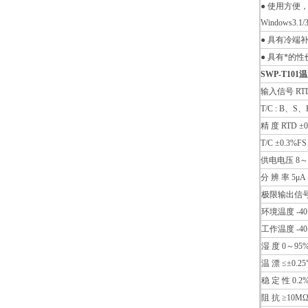
● 使用方便，
Windows3.1/3
● 具有冷端
● 具有*的
SWP-T10
输入信号 RTD 
T/C : B、
精 度 RTD ±0
T/C ±0.3%FS
供电电压 8～
分 辨 率 5μA
极限输出信号 z
环境温度 -4
工作温度 -4
湿 度 0～9
温 漂 ≤±0.2
稳 定 性 0.2
阻 抗 ≥10M