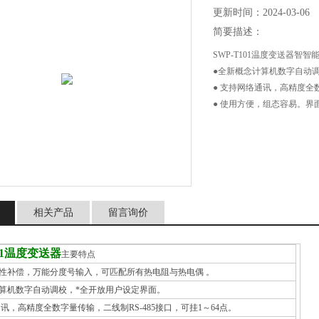
更新时间：2024-03-06
简要描述：
SWP-T101温度变送器
●全新概念计算机数字自动
● 支持网络通讯，高精度全数
● 使用方便，组态容易。界面友好的温
● 具有冷端补偿（T/C输入
相关产品
留言询价
101温度变送器
主要特点
线性补偿，万能分度号输入，可匹配所有热电阻与热电偶 。
计算机数字自动调校，*全开放用户设定界面。
通讯，高精度全数字量传输，二线制RS-485接口，可挂1～64点。