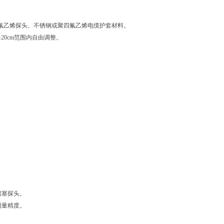
聚四氟乙烯探头、不锈钢或聚四氟乙烯电缆护套材料。
20cm范围内自由调整。
堵塞探头。
测量精度。