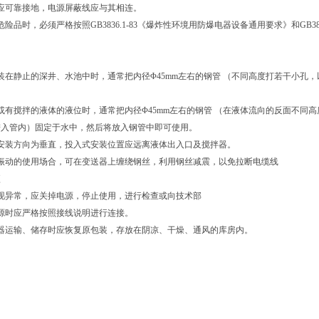
应可靠接地，电源屏蔽线应与其相连。
险品时，必须严格按照GB3836.1-83《爆炸性环境用防爆电器设备通用要求》和GB38
装在静止的深井、水池中时，通常把内径Φ45mm左右的钢管 （不同高度打若干小孔
或有搅拌的液体的液位时，通常把内径Φ45mm左右的钢管 （在液体流向的反面不同
进入管内）固定于水中，然后将放入钢管中即可使用。
安装方向为垂直，投入式安装位置应远离液体出入口及搅拌器。
大振动的使用场合，可在变送器上缠绕钢丝，利用钢丝减震，以免拉断电缆线
项
现异常，应关掉电源，停止使用，进行检查或向技术部
源时应严格按照接线说明进行连接。
器运输、储存时应恢复原包装，存放在阴凉、干燥、通风的库房内。