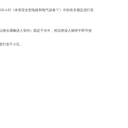
36.4-83《本质安全型电路和电气设备“i"》中的有关规定进行安
，以便水通畅进入管内）固定于水中，然后将放入钢管中即可使
高度打若干小孔，