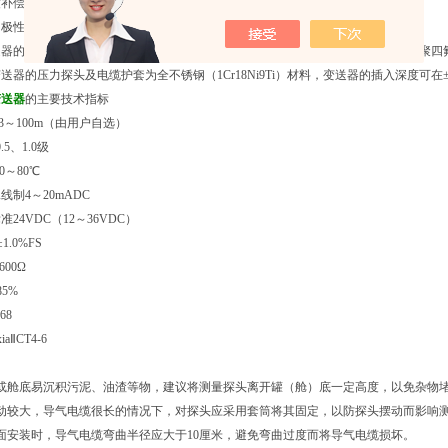
度补偿。
相极性保护及过载限流保护。
器的压力探头为不锈钢（1Cr18Ni9Ti）材料，电缆护套为橡塑，特殊要求可选择
送器的压力探头及电缆护套为全不锈钢（1Cr18Ni9Ti）材料，变送器的插入深度可在±
变送器
的主要技术指标
3～100m（由用户自选）
.5、1.0级
0～80℃
制4～20mADC
24VDC（12～36VDC）
.0%FS
00Ω
5%
68
ⅡCT4-6
底或舱底易沉积污泥、油渣等物，建议将测量探头离开罐（舱）底一定高度，以免杂物
波动较大，导气电缆很长的情况下，对探头应采用套筒将其固定，以防探头摆动而影响
面安装时，导气电缆弯曲半径应大于10厘米，避免弯曲过度而将导气电缆损坏。