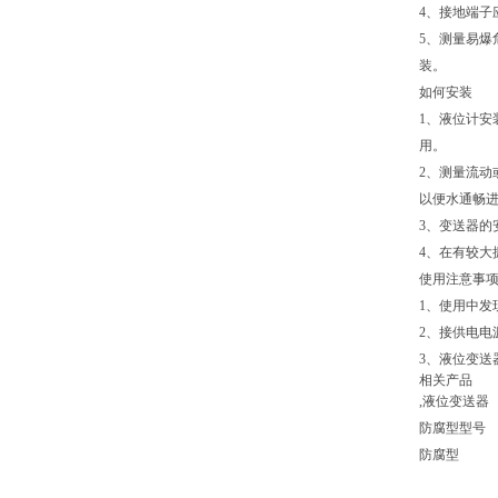
4、接地端子
5、测量易爆危
装。
如何安装
1、液位计安
用。
2、测量流动
以便水通畅
3、变送器的
4、在有较
使用注意事
1、使用中发
2、接供电电
3、液位变送
相关产品
,液位变送器
防腐型型号
防腐型