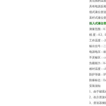
宽范围的温
具有电源反
缆式液位变送
直杆式液位变
投入式液位
测量范围：0.
精 度：0.2、0
工作温度：-2
输出信号：二线
电源电压：标准
不灵敏区：≤±1
负载能力：0-6
相对温度：≤8
防护等级：IP
防爆标志：Exia
安装须知
1、由于罐
2、在介质
3、变送器侧