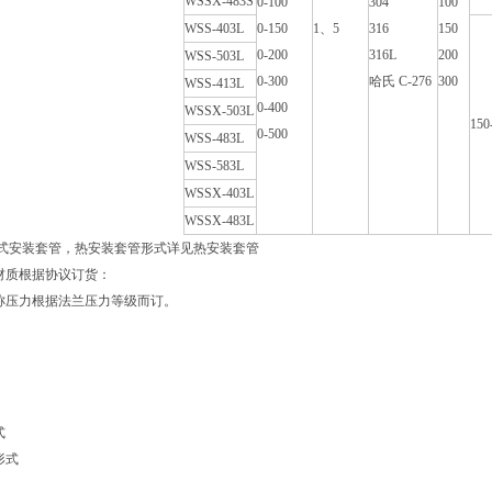
WSSX-483S
0-100
304
100
WSS-403L
0-150
1、5
316
150
0-200
316L
200
WSS-503L
0-300
哈氏 C-276
300
WSS-413L
0-400
WSSX-503L
150
0-500
WSS-483L
WSS-583L
WSSX-403L
WSSX-483L
各式安装套管，热安装套管形式详见热安装套管
材质根据协议订货：
称压力根据法兰压力等级而订。
式
形式