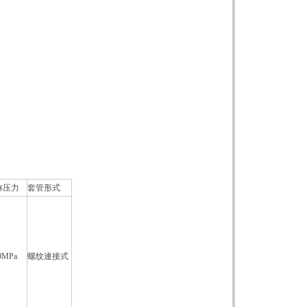
称压力
套管形式
0MPa
螺纹連接式