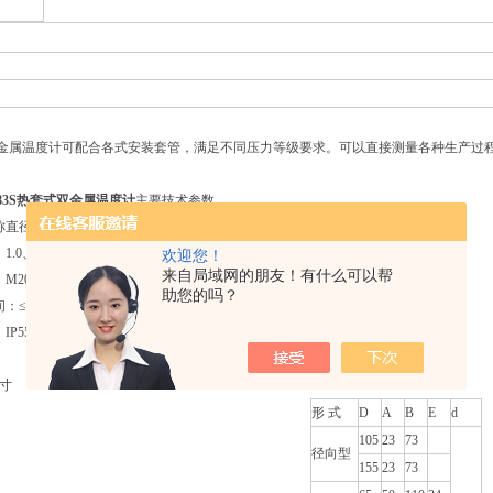
属温度计可配合各式安装套管，满足不同压力等级要求。可以直接测量各种生产过程中的 
483S热套式双金属温度计
主要技术参数
直径：100
.0、1.5
欢迎您！
来自局域网的朋友！有什么可以帮
0x1.5、NPT1/2
助您的吗？
≤40s
P55
尺寸
形 式
D
A
B
E
d
105
23
73
径向型
155
23
73