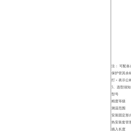
注： 可配
保护管其余
打﹡表示公
5、
选型须知
型号
精度等级
测温范围
安装固定形
热安装套管
插入长度