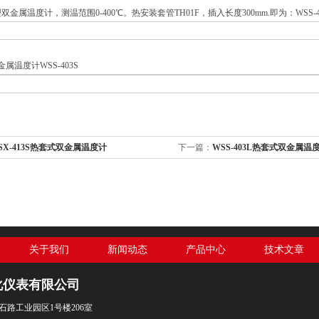
金属温度计，测温范围0-400℃。热安装套管TH01F，插入长度300mm.即为：WSS-483TH01
SX-413S热套式双金属温度计
下一篇：
WSS-403L热套式双金属温
关于我们
新闻动态
产品中心
技术文章
化仪表有限公司
石路工业园区1号楼206室