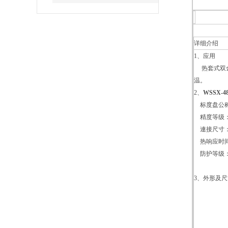
详细介绍
1、应用
热套式双金
温。
2、
WSSX-
标度盘公称
精度等级：1
連接尺寸：M2
热响应时间：
防护等级：I
3、外形及