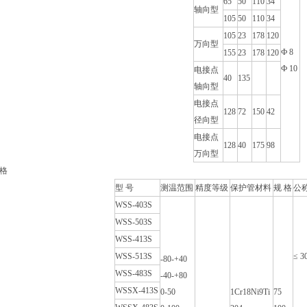
65
50
110
34
轴向型
105
50
110
34
105
23
178
120
万向型
Ф 8
155
23
178
120
Ф 10
电接点
40
135
轴向型
电接点
128
72
150
42
径向型
电接点
128
40
175
98
万向型
格
型 号
测温范围
精度等级
保护管材料
规 格
公
WSS-403S
WSS-503S
WSS-413S
WSS-513S
≤ 3
-80-+40
WSS-483S
-40-+80
WSSX-413S
0-50
1Cr18Ni9Ti
75