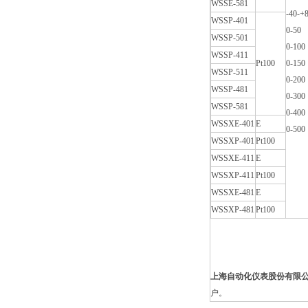
WSSE-581
-40-+
WSSP-401
0-50
WSSP-501
0-100
WSSP-411
Pt100
0-150
WSSP-511
0-200
WSSP-481
0-300
WSSP-581
0-400
WSSXE-401
E
0-500
WSSXP-401
Pt100
WSSXE-411
E
WSSXP-411
Pt100
WSSXE-481
E
WSSXP-481
Pt100
上海自动化仪表股份有限
户。