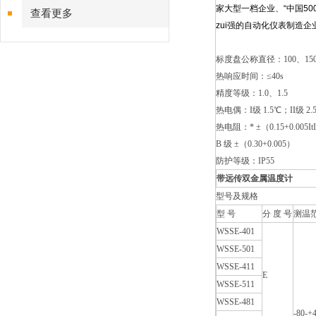
家大型一档企业、“中国50
查看更多
zui强的自动化仪表制造企
标度盘公称直径：100、15
热响应时间：≤40s
精度等级：1.0、1.5
热电偶：I级 1.5℃；II级 2.
热电阻：* ±（0.15+0.005It
B 级 ±（0.30+0.005）
防护等级：IP55
带远传双金属温度计
型号及规格
型 号
分 度 号
测温
WSSE-401
WSSE-501
WSSE-411
E
WSSE-511
WSSE-481
-80-+