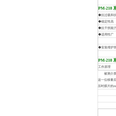
PM-21
◆抗过载和
◆稳定性
◆抗干扰能
◆适用性
材料，
◆安装维护
安
PM-21
工作原理
被测介质的压
这一位移量
压时膜片的z