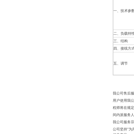
一、技术参
二、负载特
三、结构
四、接线方
五、调节
我公司售后
用户使用我
程师将在规定
间内派服务
我公司服务
公司坚持“为