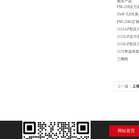
相关产品
PM-218压
SWP-T20
PM-218G
1151AP型
1151GP压
1151GP型
1151带远
三阀组
上一篇：
上海
网站首页