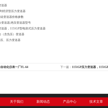
力变送器
X系列经济型压力变送器
扩散硅变送器价格参数
压力变送器,绝压变送器型号
力变送器，1151GP型电容式压力变送器
压力（含负压）变送器
传差压、压力变送器
自动化仪表一厂FL-64
下一篇：
1151GP压力变送器，115
器
关于我们
新闻动态
产品中心
技术文章