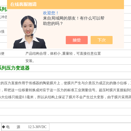
8 系列压力变送器
主要特点
欢迎您！
抗冲击能力强 过压可达量程的数倍到数百倍。
来自局域网的朋友！有什么可以帮
助您的吗？
高 每年优于 0.1％满量程。
力强
广 产品具有多种型号，多种过程连接形式，多种制作
可适应工业测量中的各种介质。
简便 产品结构合理，体积小 ,重量轻，可直接任意位置
装。
8 系列压力变送器
力直接作用于传感器的陶瓷膜片上，使膜片产生与介质压力成正比的微小位移，正常工作
后，即把这一位移量转换成对应于这一压力的标准工业测量信号。超压时膜片直接贴到坚
ui大位移只能是0.1毫米，所以从结构上保证了膜片不会产生过大变形，由于膜片采
◆ 电 源 12.5-30VDC