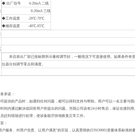
◆ 出厂信号 4-20mA 二线
数
0-20mA 三线
◆工作温度 -20℃-70℃
◆储存温度 -40℃-85℃
性
式
本仪表出厂前已按标牌所示量程调节好，一般情况下可直接使用。如果条件有变
位器分别调节零点和满度。
服务承诺：
公司提供的产品时，如遇到任何问题，都可以得到支持与帮助。用户可以一名主要与我
时间内通过解决或回答用户所提出的问题。另我公司设有24小时售后，保证在接到用
人员赶到现场进行处理，使设备能尽快地恢复正常工作。
宗旨：
用户服务、对用户负责、让用户满意”的宗旨，认真贯彻执行ISO9001质量体系标准